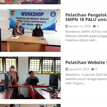
Pelatihan Pengelo
SMPN 18 PALU unt
Januari 12, 2023
0
Mamboro, SMPN 18 Palu mela
Website Sekolah pada tanggal
Pelatihan diikuti oleh…
Pelatihan Website
Januari 6, 2023
0
Mamboro, 12 Januari 2023 S
website untuk tenaga kependi
oleh 10 guru…