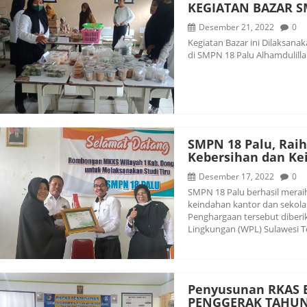
KEGIATAN BAZAR S
Desember 21, 2022
0
Kegiatan Bazar ini Dilaksana
di SMPN 18 Palu Alhamdulilla
SMPN 18 Palu, Rai
Kebersihan dan Ke
Desember 17, 2022
0
SMPN 18 Palu berhasil merai
keindahan kantor dan sekolah
Penghargaan tersebut diberi
Lingkungan (WPL) Sulawesi T
Penyusunan RKAS 
PENGGERAK TAHUN