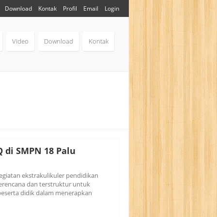
Download
Kontak
Profil
Email
Login
Video
Download
Kontak
 di SMPN 18 Palu
giatan ekstrakulikuler pendidikan
erencana dan terstruktur untuk
serta didik dalam menerapkan