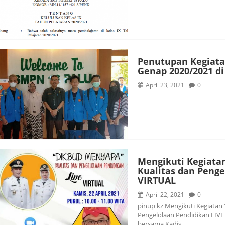
Penutupan Kegiata
Genap 2020/2021 di
April 23, 2021
0
Mengikuti Kegiat
Kualitas dan Penge
VIRTUAL
April 22, 2021
0
pinup kz Mengikuti Kegiata
Pengelolaan Pendidikan LIVE V
bersama Kadis…