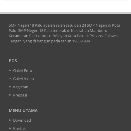
SMP Negeri 18 Palu adalah salah satu dari 24 SMP Negeri di Kota
Palu. SMP Negeri 18 Palu terletak di Kelurahan Mamboro
Kecamatan Palu Utara, di Wilayah Kota Palu di Provinsi Sulawesi
Tengah, yang di bangun pada tahun 1983-1984
POS
Galeri Foto
Galeri Video
Kegiatan
Prestasi
MENU UTAMA
Download
Kontak