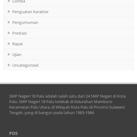
Lomba
Penguatan Karakter
Pengumuman
Prestasi
Rapat
Ujian
Uncategorized
SMP Negeri 18 Palu adalah salah satu dari 24 SMP Negeri di Kota
Palu. SMP Negeri 18 Palu terletak di Kelurahan Mamboro
Kecamatan Palu Utara, di Wilayah Kota Palu di Provinsi Sulawesi
Tengah, yang di bangun pada tahun 1983-1984
POS