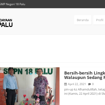
SMP Negeri 18 Palu
Beranda
Profil
Bersih-bersih Ling
Walaupun Sedang 
April 22, 2021
0
pin-up kz Alhamdulillah, tet
ini (Kamis, 22 April 2021) di