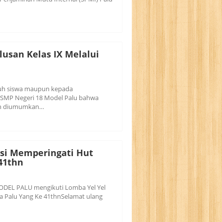
san Kelas IX Melalui
ruh siswa maupun kepada
X SMP Negeri 18 Model Palu bahwa
an diumumkan…
asi Memperingati Hut
41thn
MODEL PALU mengikuti Lomba Yel Yel
a Palu Yang Ke 41thnSelamat ulang