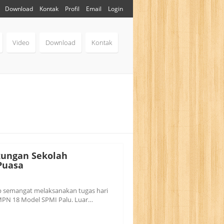
Download
Kontak
Profil
Email
Login
Video
Download
Kontak
kungan Sekolah
Puasa
ap semangat melaksanakan tugas hari
 SMPN 18 Model SPMI Palu. Luar…