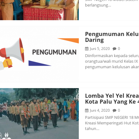
berlangsung…
Pengumuman Kelulu
Daring
Juni 5, 2020
0
Diinformasikan kepada selu
orangtua/wali murid Kelas I
pengumuman kelulusan ak
Lomba Yel Yel Kre
Kota Palu Yang Ke 
Juni 4, 2020
0
Partisipasi SMP NEGERI 18 
Kreasi Memperingati Hut Kot
tahun…