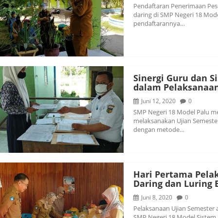
Pendaftaran Penerimaan Pese
daring di SMP Negeri 18 Model
pendaftarannya…
Sinergi Guru dan 
dalam Pelaksanaan
Juni 12, 2020
0
SMP Negeri 18 Model Palu me
melaksanakan Ujian Semester
dengan metode…
Hari Pertama Pela
Daring dan Luring 
Juni 8, 2020
0
Pelaksanaan Ujian Semester a
SMP Negeri 18 Model Sistem 