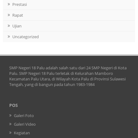
Prestasi
Rapat
Ujian
Uncategorized
SMP Negeri 18 Palu adalah salah satu dari 24 SMP Negeri di Kota
Palu. SMP Negeri 18 Palu terletak di Kelurahan Mamboro
Kecamatan Palu Utara, di Wilayah Kota Palu di Provinsi Sulawesi
Tengah, yang di bangun pada tahun 1983-1984
POS
Galeri Foto
Galeri Video
Kegiatan