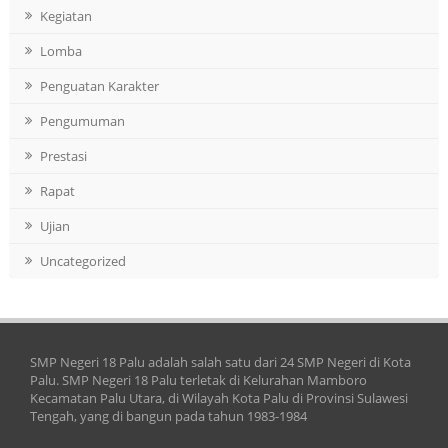
Kegiatan
Lomba
Penguatan Karakter
Pengumuman
Prestasi
Rapat
Ujian
Uncategorized
SMP Negeri 18 Palu adalah salah satu dari 24 SMP Negeri di Kota
Palu. SMP Negeri 18 Palu terletak di Kelurahan Mamboro
Kecamatan Palu Utara, di Wilayah Kota Palu di Provinsi Sulawesi
Tengah, yang di bangun pada tahun 1983-1984