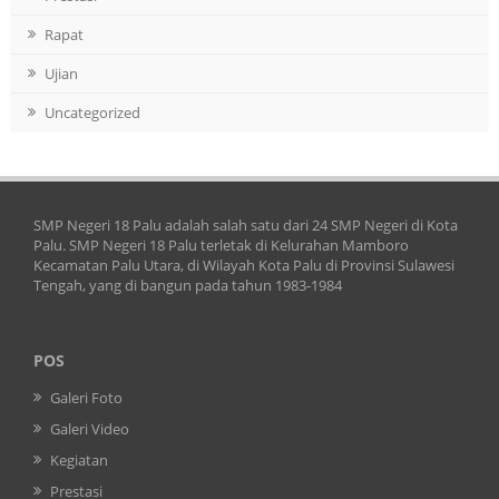
Rapat
Ujian
Uncategorized
SMP Negeri 18 Palu adalah salah satu dari 24 SMP Negeri di Kota
Palu. SMP Negeri 18 Palu terletak di Kelurahan Mamboro
Kecamatan Palu Utara, di Wilayah Kota Palu di Provinsi Sulawesi
Tengah, yang di bangun pada tahun 1983-1984
POS
Galeri Foto
Galeri Video
Kegiatan
Prestasi