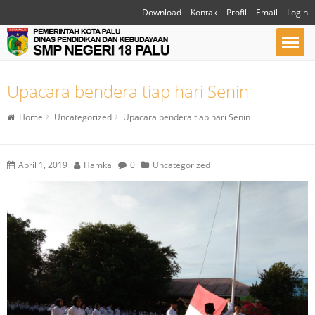
Download
Kontak
Profil
Email
Login
Upacara bendera tiap hari Senin
Home
Uncategorized
Upacara bendera tiap hari Senin
April 1, 2019
Hamka
0
Uncategorized