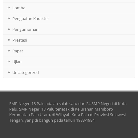
Lomba
Penguatan Karakter
Pengumuman
Prestasi
Rapat
Ujian
Uncategorized
SMP Negeri 18 Palu adalah salah satu dari 24 SMP Negeri di Kota
Palu. SMP Negeri 18 Palu terletak di Kelurahan Mamboro
Kecamatan Palu Utara, di Wilayah Kota Palu di Provinsi Sulawesi
Tengah, yang di bangun pada tahun 1983-1984