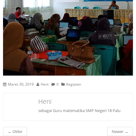
Maret 30, 2019
Heni
0
Kegiatan
Heni
sebagai Guru matematika SMP Negeri 18 Palu
←
Older
Newer
→