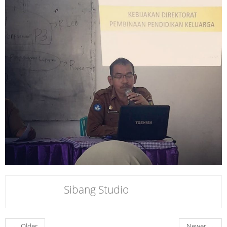
Sibang Studio
←
Older
Newer
→