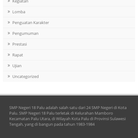
Kegiatan
Lomba
Penguatan Karakter
Pengumuman
Prestasi
Rapat
Ujian
Uncategorized
SMP Negeri 18 Palu adalah salah satu dari 24 SMP Negeri di Kota
Palu. SMP Negeri 18 Palu terletak di Kelurahan Mamboro
Kecamatan Palu Utara, di Wilayah Kota Palu di Provinsi Sulawesi
Tengah, yang di bangun pada tahun 1983-1984