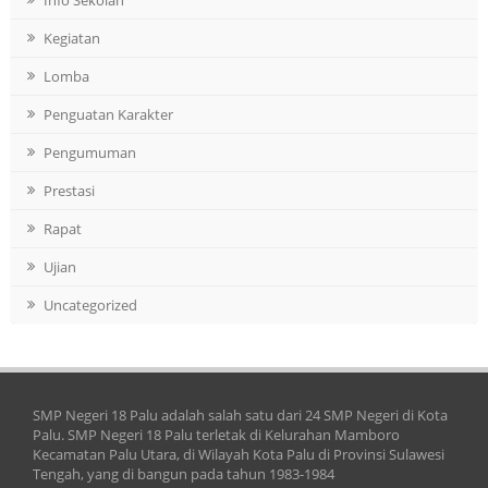
Kegiatan
Lomba
Penguatan Karakter
Pengumuman
Prestasi
Rapat
Ujian
Uncategorized
SMP Negeri 18 Palu adalah salah satu dari 24 SMP Negeri di Kota
Palu. SMP Negeri 18 Palu terletak di Kelurahan Mamboro
Kecamatan Palu Utara, di Wilayah Kota Palu di Provinsi Sulawesi
Tengah, yang di bangun pada tahun 1983-1984