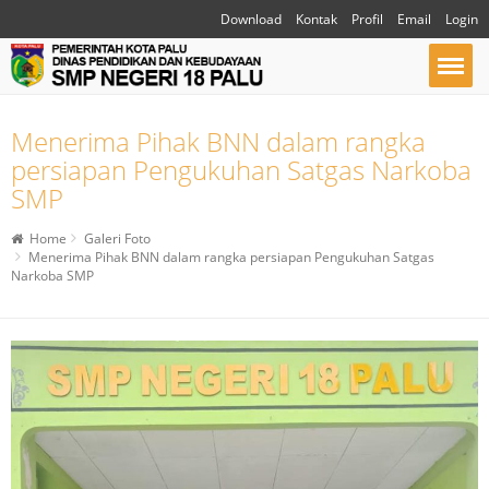
Download
Kontak
Profil
Email
Login
Menerima Pihak BNN dalam rangka
persiapan Pengukuhan Satgas Narkoba
SMP
Home
Galeri Foto
Menerima Pihak BNN dalam rangka persiapan Pengukuhan Satgas
Narkoba SMP