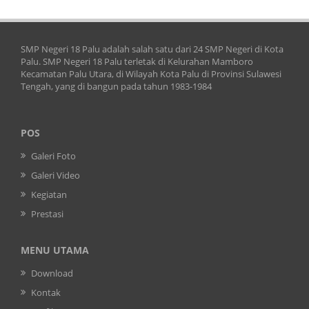
SMP Negeri 18 Palu adalah salah satu dari 24 SMP Negeri di Kota
Palu. SMP Negeri 18 Palu terletak di Kelurahan Mamboro
Kecamatan Palu Utara, di Wilayah Kota Palu di Provinsi Sulawesi
Tengah, yang di bangun pada tahun 1983-1984
POS
Galeri Foto
Galeri Video
Kegiatan
Prestasi
MENU UTAMA
Download
Kontak