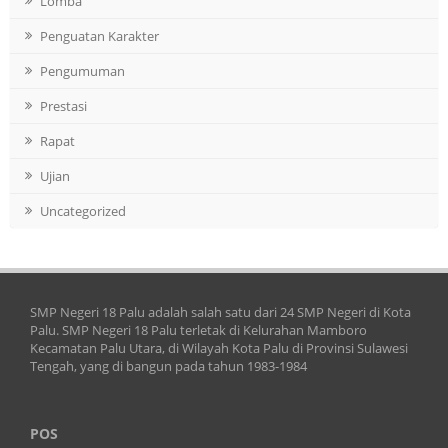
Lomba
Penguatan Karakter
Pengumuman
Prestasi
Rapat
Ujian
Uncategorized
SMP Negeri 18 Palu adalah salah satu dari 24 SMP Negeri di Kota
Palu. SMP Negeri 18 Palu terletak di Kelurahan Mamboro
Kecamatan Palu Utara, di Wilayah Kota Palu di Provinsi Sulawesi
Tengah, yang di bangun pada tahun 1983-1984
POS