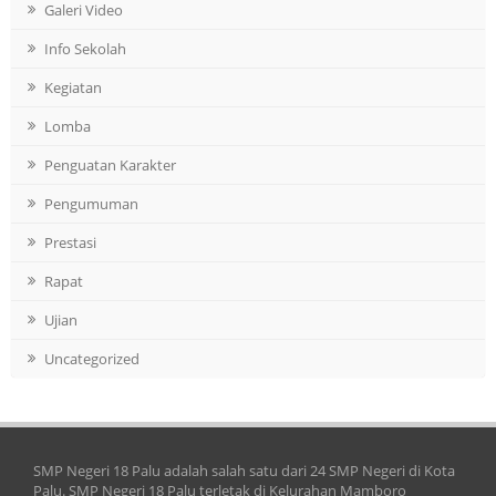
Galeri Video
Info Sekolah
Kegiatan
Lomba
Penguatan Karakter
Pengumuman
Prestasi
Rapat
Ujian
Uncategorized
SMP Negeri 18 Palu adalah salah satu dari 24 SMP Negeri di Kota
Palu. SMP Negeri 18 Palu terletak di Kelurahan Mamboro