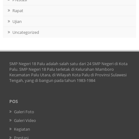
Rapat
Ujian
Uncategorized
SMP Negeri 18 Palu adalah salah satu dari 24 SMP Negeri di Kota
Palu. SMP Negeri 18 Palu terletak di Kelurahan Mamboro
Kecamatan Palu Utara, di Wilayah Kota Palu di Provinsi Sulawesi
Tengah, yang di bangun pada tahun 1983-1984
POS
Galeri Foto
Galeri Video
Kegiatan
Prestasi