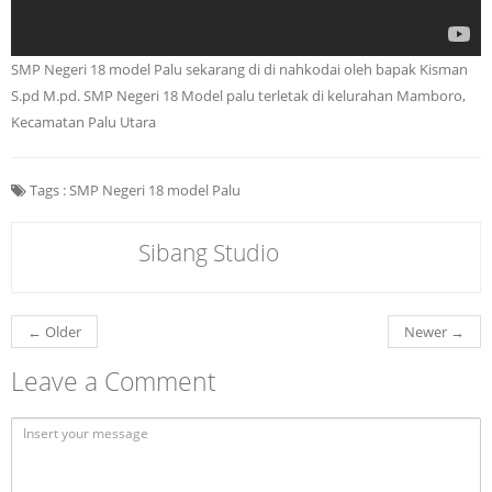
SMP Negeri 18 model Palu sekarang di di nahkodai oleh bapak Kisman
S.pd M.pd. SMP Negeri 18 Model palu terletak di kelurahan Mamboro,
Kecamatan Palu Utara
Tags :
SMP Negeri 18 model Palu
Sibang Studio
←
Older
Newer
→
Leave a Comment