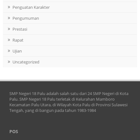
Penguatan Karakter
Pengumuman
Prestasi
Rapat
Ujian
Uncategorized
SMP Negeri 18 Palu adalah salah satu dari 24 SMP Negeri di Kota
Palu. SMP Negeri 18 Palu terletak di Kelurahan Mamboro
Kecamatan Palu Utara, di Wilayah Kota Palu di Provinsi Sulawesi
Tengah, yang di bangun pada tahun 1983-1984
POS