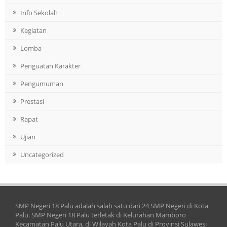
Info Sekolah
Kegiatan
Lomba
Penguatan Karakter
Pengumuman
Prestasi
Rapat
Ujian
Uncategorized
SMP Negeri 18 Palu adalah salah satu dari 24 SMP Negeri di Kota
Palu. SMP Negeri 18 Palu terletak di Kelurahan Mamboro
Kecamatan Palu Utara, di Wilayah Kota Palu di Provinsi Sulawesi