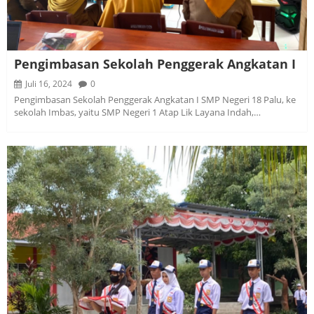
Pengimbasan Sekolah Penggerak Angkatan I
Juli 16, 2024
0
Pengimbasan Sekolah Penggerak Angkatan I SMP Negeri 18 Palu, ke
sekolah Imbas, yaitu SMP Negeri 1 Atap Lik Layana Indah,…