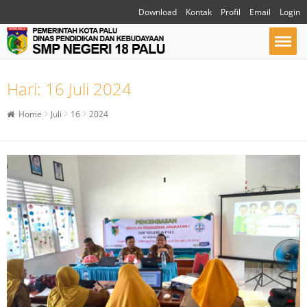
Download
Kontak
Profil
Email
Login
Hari:
16 Juli 2024
Home
Juli
16
2024