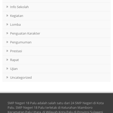
Info Sekolah
Kegiatan
Lomba
Penguatan Karakter
Pengumuman
Prestasi
Rapat
Ujian
Uncategorized
SMP Negeri 18 Palu adalah salah satu dari 24 SMP Negeri di Kota
Palu. SMP Negeri 18 Palu terletak di Kelurahan Mamboro
Kecamatan Palu Utara, di Wilayah Kota Palu di Provinsi Sulawesi