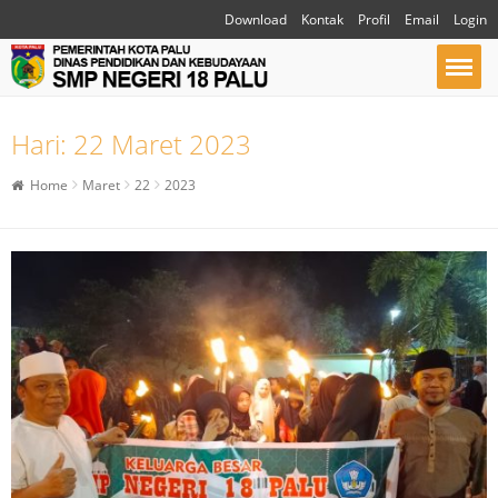
Download
Kontak
Profil
Email
Login
Hari:
22 Maret 2023
Home
Maret
22
2023