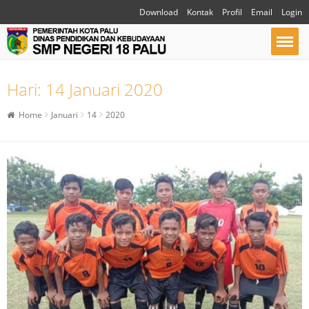
Download
Kontak
Profil
Email
Login
Hari:
14 Januari 2020
Home
Januari
14
2020