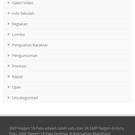
Galeri Video
Info Sekolah
Kegiatan
Lomba
Penguatan Karakter
Pengumuman
Prestasi
Rapat
Ujian
Uncategorized
SMP Negeri 18 Palu adalah salah satu dari 24 SMP Negeri di Kota
Palu. SMP Negeri 18 Palu terletak di Kelurahan Mamboro