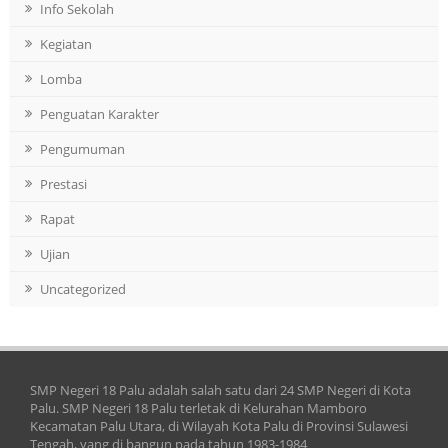
Info Sekolah
Kegiatan
Lomba
Penguatan Karakter
Pengumuman
Prestasi
Rapat
Ujian
Uncategorized
SMP Negeri 18 Palu adalah salah satu dari 24 SMP Negeri di Kota
Palu. SMP Negeri 18 Palu terletak di Kelurahan Mamboro
Kecamatan Palu Utara, di Wilayah Kota Palu di Provinsi Sulawesi
Tengah, yang di bangun pada tahun 1983-1984