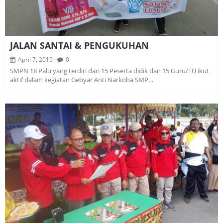
JALAN SANTAI & PENGUKUHAN
April 7, 2019
0
SMPN 18 Palu yang terdiri dari 15 Peserta didik dan 15 Guru/TU ikut
aktif dalam kegiatan Gebyar Anti Narkoba SMP…