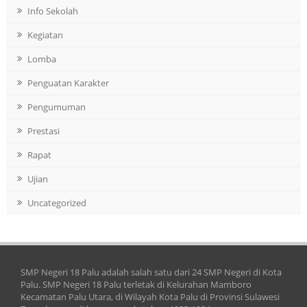
Info Sekolah
Kegiatan
Lomba
Penguatan Karakter
Pengumuman
Prestasi
Rapat
Ujian
Uncategorized
SMP Negeri 18 Palu adalah salah satu dari 24 SMP Negeri di Kota
Palu. SMP Negeri 18 Palu terletak di Kelurahan Mamboro
Kecamatan Palu Utara, di Wilayah Kota Palu di Provinsi Sulawesi