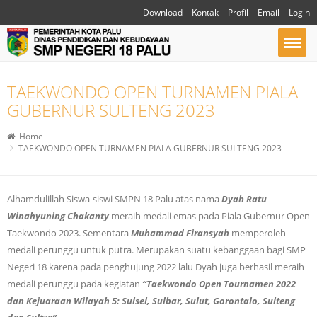
Download
Kontak
Profil
Email
Login
TAEKWONDO OPEN TURNAMEN PIALA
GUBERNUR SULTENG 2023
Home
TAEKWONDO OPEN TURNAMEN PIALA GUBERNUR SULTENG 2023
Alhamdulillah Siswa-siswi SMPN 18 Palu atas nama
Dyah Ratu
Winahyuning Chakanty
meraih medali emas pada Piala Gubernur Open
Taekwondo 2023. Sementara
Muhammad Firansyah
memperoleh
medali perunggu untuk putra. Merupakan suatu kebanggaan bagi SMP
Negeri 18 karena pada penghujung 2022 lalu Dyah juga berhasil meraih
medali perunggu pada kegiatan
“Taekwondo Open Tournamen 2022
dan Kejuaraan Wilayah 5: Sulsel, Sulbar, Sulut, Gorontalo, Sulteng