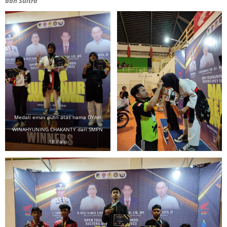
dan Sultra”
Medali emas putri atas nama DYAH
WINAHYUNING CHAKANTY dari SMPN
18 Palu