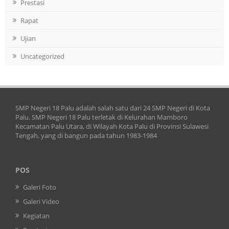
Prestasi
Rapat
Ujian
Uncategorized
SMP Negeri 18 Palu adalah salah satu dari 24 SMP Negeri di Kota
Palu. SMP Negeri 18 Palu terletak di Kelurahan Mamboro
Kecamatan Palu Utara, di Wilayah Kota Palu di Provinsi Sulawesi
Tengah, yang di bangun pada tahun 1983-1984
POS
Galeri Foto
Galeri Video
Kegiatan